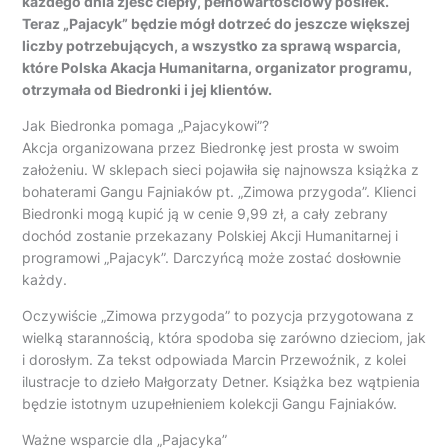
każdego dnia zjeść ciepły, pełnowartościowy posiłek.
Teraz „Pajacyk” będzie mógł dotrzeć do jeszcze większej
liczby potrzebujących, a wszystko za sprawą wsparcia,
które Polska Akacja Humanitarna, organizator programu,
otrzymała od Biedronki i jej klientów.
Jak Biedronka pomaga „Pajacykowi”?
Akcja organizowana przez Biedronkę jest prosta w swoim
założeniu. W sklepach sieci pojawiła się najnowsza książka z
bohaterami Gangu Fajniaków pt. „Zimowa przygoda”. Klienci
Biedronki mogą kupić ją w cenie 9,99 zł, a cały zebrany
dochód zostanie przekazany Polskiej Akcji Humanitarnej i
programowi „Pajacyk”. Darczyńcą może zostać dosłownie
każdy.
Oczywiście „Zimowa przygoda” to pozycja przygotowana z
wielką starannością, która spodoba się zarówno dzieciom, jak
i dorosłym. Za tekst odpowiada Marcin Przewoźnik, z kolei
ilustracje to dzieło Małgorzaty Detner. Książka bez wątpienia
będzie istotnym uzupełnieniem kolekcji Gangu Fajniaków.
Ważne wsparcie dla „Pajacyka”