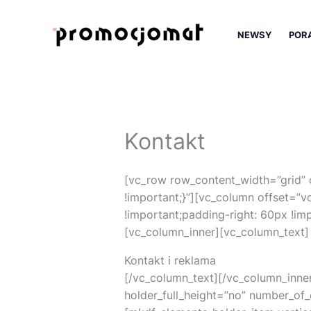
Przejdź
do
NEWSY
POR
treści
Kontakt
[vc_row row_content_width=”grid”
!important;}”][vc_column offset=”
!important;padding-right: 60px !im
[vc_column_inner][vc_column_text]
Kontakt i reklama
[/vc_column_text][/vc_column_inne
holder_full_height=”no” number_o