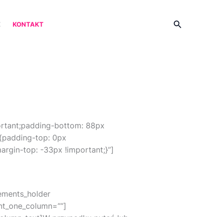
Szukaj
E
KONTAKT
rtant;padding-bottom: 88px
{padding-top: 0px
rgin-top: -33px !important;}”]
ements_holder
nt_one_column=””]