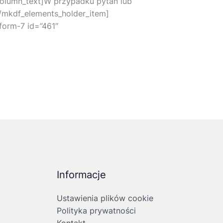
column_text]W przypadku pytań lub
[/mkdf_elements_holder_item]
form-7 id=”461″
Informacje
Ustawienia plików cookie
Polityka prywatności
Kontakt