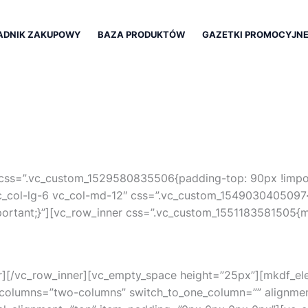
ADNIK ZAKUPOWY
BAZA PRODUKTÓW
GAZETKI PROMOCYJN
 css=”.vc_custom_1529580835506{padding-top: 90px !impo
vc_col-lg-6 vc_col-md-12″ css=”.vc_custom_1549030405097
portant;}”][vc_row_inner css=”.vc_custom_1551183581505{ma
r][/vc_row_inner][vc_empty_space height=”25px”][mkdf_el
f_columns=”two-columns” switch_to_one_column=”” alignme