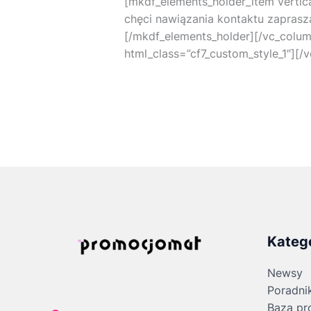
[mkdf_elements_holder_item verti
chęci nawiązania kontaktu zaprasz
[/mkdf_elements_holder][/vc_colum
html_class=”cf7_custom_style_1″][/
Kateg
Newsy
Poradni
Baza pr