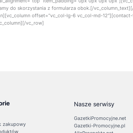
cal_alignment=”top” item_padding=”0px 0px 0px 0px”][vc_
amy do skorzystania z formularza obok.[/vc_column_text]
n][vc_column offset=”vc_col-lg-6 vc_col-md-12″][contact-
vc_column][/vc_row]
orie
Nasze serwisy
GazetkiPromocyjne.net
k zakupowy
Gazetki-Promocyjne.pl
oduktów
AlleProspekte.net